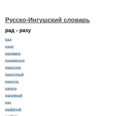
Русско-Ингушский словарь
рад - разу
рад
ради
радовать
радоваться
радостно
радостный
радость
радуга
радужный
раз
разбитый